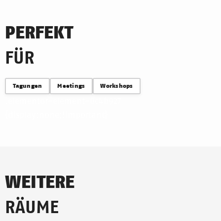
PERFEKT
FÜR
Tagungen
Meetings
Workshops
.elementor-element-0c4b927
{display:none;!important}
WEITERE
RÄUME