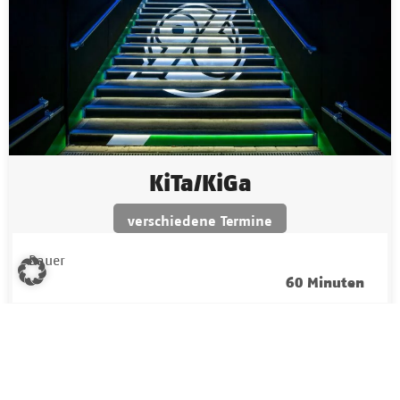
KiTa/KiGa
verschiedene Termine
Dauer
60 Minuten
Preis
50,00 EUR
Gruppengröße